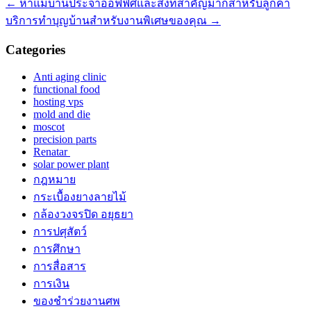
←
หาแม่บ้านประจำออฟฟิศและสิ่งที่สำคัญมากสำหรับลูกค้า
บริการทำบุญบ้านสำหรับงานพิเศษของคุณ
→
Categories
Anti aging clinic
functional food
hosting vps
mold and die
moscot
precision parts
Renatar
solar power plant
กฎหมาย
กระเบื้องยางลายไม้
กล้องวงจรปิด อยุธยา
การปศุสัตว์
การศึกษา
การสื่อสาร
การเงิน
ของชำร่วยงานศพ