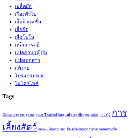
เมล็ดผัก
เรื่องทั่วไป
เสื้อผ้าแฟชั่น
เสื้อยืด
เสื้อโปโล
เหล็กเกรดบี
แปลภาษาญี่ปุ่น
แปลเอกสาร
แพ้ง่าย
โปรแกรมหวย
ไมโครไพล์
Tags
การ
Galvanic gs spa
gs spa
gutor Thailand
long tail propeller
spa
กล่อง
กล่องไม้
เลี้ยงสัตว์
จองทะเบียนรถ
ซอง
ซื้อเครื่องออกกำลังกาย
ซ่อมคอนกรีต