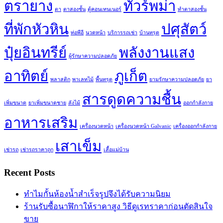
ตรายาง
ทัวร์พม่า
ตา
ตาสองชั้น
ตู้คอนเทนเนอร์
ทำตาสองชั้น
ที่พักหัวหิน
ปศุสัตว์
ท่อพีอี
นวดหน้า
บริการรถเช่า
บ้านทรุด
ปุ๋ยอินทรีย์
พลังงานแสง
ผู้รักษาความปลอดภัย
อาทิตย์
ภูเก็ต
พลาสติก
พาเลทไม้
พื้นทรุด
ยามรักษาความปลอดภัย
ยา
สารดูดความชื้น
เพิ่มขนาด
ยาเพิ่มขนาดชาย
ลังไม้
ออกกำลังกาย
อาหารเสริม
เครื่องนวดหน้า
เครื่องนวดหน้า Galvanic
เครื่องออกกำลังกาย
เสาเข็ม
เช่ารถ
เช่ารถราคาถูก
เสื้อแม่บ้าน
Recent Posts
ทำไมกั้นห้องน้ำสำเร็จรูปจึงได้รับความนิยม
ร้านรับซื้อนาฬิกาให้ราคาสูง วิธีดูเรทราคาก่อนตัดสินใจ
ขาย