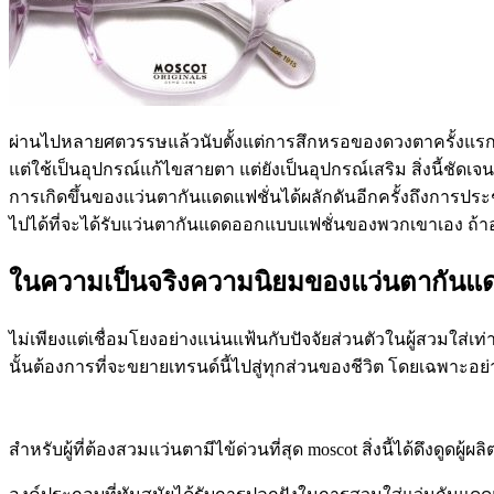
ผ่านไปหลายศตวรรษแล้วนับตั้งแต่การสึกหรอของดวงตาครั้งแรกเก
แต่ใช้เป็นอุปกรณ์แก้ไขสายตา แต่ยังเป็นอุปกรณ์เสริม สิ่งนี้ช
การเกิดขึ้นของแว่นตากันแดดแฟชั่นได้ผลักดันอีกครั้งถึงการประ
ไปได้ที่จะได้รับแว่นตากันแดดออกแบบแฟชั่นของพวกเขาเอง ถ้าอย
ในความเป็นจริงความนิยมของแว่นตากันแดด 
ไม่เพียงแต่เชื่อมโยงอย่างแน่นแฟ้นกับปัจจัยส่วนตัวในผู้สวมใส่เท
นั้นต้องการที่จะขยายเทรนด์นี้ไปสู่ทุกส่วนของชีวิต โดยเฉพาะอย่า
สำหรับผู้ที่ต้องสวมแว่นตามีไข้ด่วนที่สุด moscot สิ่งนี้ได้ดึ