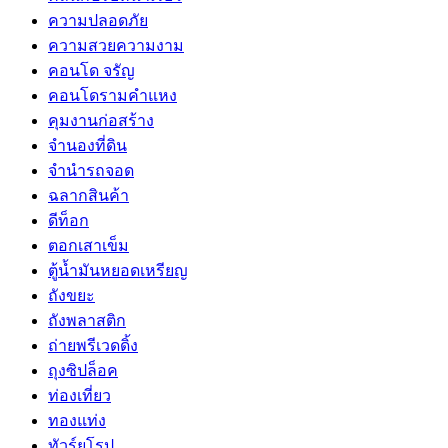
ความปลอดภัย
ความสวยความงาม
คอนโด จรัญ
คอนโดรามคำแหง
คุมงานก่อสร้าง
จำนองที่ดิน
จำนำรถจอด
ฉลากสินค้า
ดีท็อก
ตอกเสาเข็ม
ตู้น้ำมันหยอดเหรียญ
ถังขยะ
ถังพลาสติก
ถ่ายพรีเวดดิ้ง
ถุงซิปล็อค
ท่องเที่ยว
ทองแท่ง
ทัวร์ยุโรป