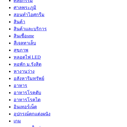
ศัลยกรรม
ศาลพระภูมิ
สอนทำไอศกรีม
สินค้า
สินค้าและบริการ
สินเชื่อsme
สีเจลทาเล็บ
สุขภาพ
หลอดไฟ LED
หอพัก ม.รังสิต
หางานว่าง
อสังหาริมทรัพย์
อาหาร
อาหารโรคตับ
อาหารโรคไต
อินเทอร์เน็ต
อุปกรณ์ตกแต่งผนัง
เกม