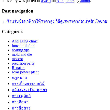
This entry was posted in
สินค้า
on
April, 2026
by
admin
.
Post navigation
←
ร้านรับซื้อนาฬิกาให้ราคาสูง วิธีดูเรทราคาก่อนตัดสินใจขาย
Categories
Anti aging clinic
functional food
hosting vps
mold and die
moscot
precision parts
Renatar
solar power plant
กฎหมาย
กระเบื้องยางลายไม้
กล้องวงจรปิด อยุธยา
การปศุสัตว์
การศึกษา
การสื่อสาร