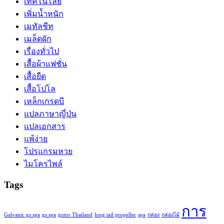
เทคโนโลยี
เพิ่มน้ำหนัก
เมทัลชีท
เมล็ดผัก
เรื่องทั่วไป
เสื้อผ้าแฟชั่น
เสื้อยืด
เสื้อโปโล
เหล็กเกรดบี
แปลภาษาญี่ปุ่น
แปลเอกสาร
แพ้ง่าย
โปรแกรมหวย
ไมโครไพล์
Tags
การ
Galvanic gs spa
gs spa
gutor Thailand
long tail propeller
spa
กล่อง
กล่องไม้