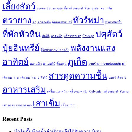
เลี้ยงสัตว์
จองทะเบียนรถ
ซอง
ซื้อเครื่องออกกำลังกาย
ซ่อมคอนกรีต
ตรายาง
ทัวร์พม่า
ตา
ตาสองชั้น
ตู้คอนเทนเนอร์
ทำตาสองชั้น
ที่พักหัวหิน
ปศุสัตว์
ท่อพีอี
นวดหน้า
บริการรถเช่า
บ้านทรุด
ปุ๋ยอินทรีย์
พลังงานแสง
ผู้รักษาความปลอดภัย
อาทิตย์
ภูเก็ต
พลาสติก
พาเลทไม้
พื้นทรุด
ยามรักษาความปลอดภัย
ยา
สารดูดความชื้น
เพิ่มขนาด
ยาเพิ่มขนาดชาย
ลังไม้
ออกกำลังกาย
อาหารเสริม
เครื่องนวดหน้า
เครื่องนวดหน้า Galvanic
เครื่องออกกำลังกาย
เสาเข็ม
เช่ารถ
เช่ารถราคาถูก
เสื้อแม่บ้าน
Recent Posts
ทำไมกั้นห้องน้ำสำเร็จรูปจึงได้รับความนิยม