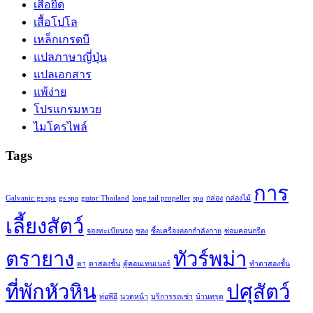
เสื้อยืด
เสื้อโปโล
เหล็กเกรดบี
แปลภาษาญี่ปุ่น
แปลเอกสาร
แพ้ง่าย
โปรแกรมหวย
ไมโครไพล์
Tags
การ
Galvanic gs spa
gs spa
gutor Thailand
long tail propeller
spa
กล่อง
กล่องไม้
เลี้ยงสัตว์
จองทะเบียนรถ
ซอง
ซื้อเครื่องออกกำลังกาย
ซ่อมคอนกรีต
ตรายาง
ทัวร์พม่า
ตา
ตาสองชั้น
ตู้คอนเทนเนอร์
ทำตาสองชั้น
ที่พักหัวหิน
ปศุสัตว์
ท่อพีอี
นวดหน้า
บริการรถเช่า
บ้านทรุด