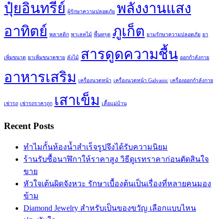
ปุ๋ยอินทรีย์
พลังงานแสง
ผู้รักษาความปลอดภัย
อาทิตย์
ภูเก็ต
พลาสติก
พาเลทไม้
พื้นทรุด
ยามรักษาความปลอดภัย
ยา
สารดูดความชื้น
เพิ่มขนาด
ยาเพิ่มขนาดชาย
ลังไม้
ออกกำลังกาย
อาหารเสริม
เครื่องนวดหน้า
เครื่องนวดหน้า Galvanic
เครื่องออกกำลังกาย
เสาเข็ม
เช่ารถ
เช่ารถราคาถูก
เสื้อแม่บ้าน
Recent Posts
ทำไมกั้นห้องน้ำสำเร็จรูปจึงได้รับความนิยม
ร้านรับซื้อนาฬิกาให้ราคาสูง วิธีดูเรทราคาก่อนตัดสินใจ
ขาย
หัวใจเต้นผิดจังหวะ รักษาเบื้องต้นเป็นเรื่องที่หลายคนมอง
ข้าม
Diamond Jewelry สำหรับเป็นของขวัญ เลือกแบบไหน