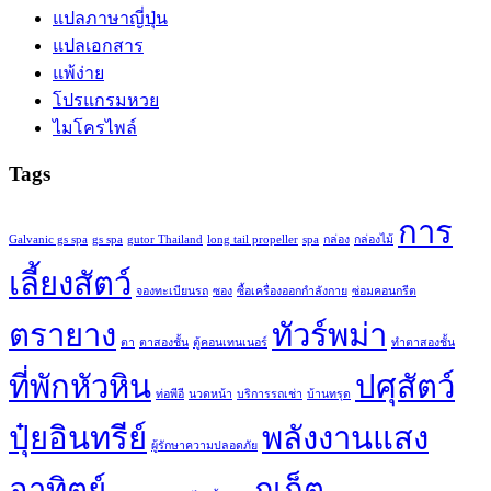
แปลภาษาญี่ปุ่น
แปลเอกสาร
แพ้ง่าย
โปรแกรมหวย
ไมโครไพล์
Tags
การ
Galvanic gs spa
gs spa
gutor Thailand
long tail propeller
spa
กล่อง
กล่องไม้
เลี้ยงสัตว์
จองทะเบียนรถ
ซอง
ซื้อเครื่องออกกำลังกาย
ซ่อมคอนกรีต
ตรายาง
ทัวร์พม่า
ตา
ตาสองชั้น
ตู้คอนเทนเนอร์
ทำตาสองชั้น
ที่พักหัวหิน
ปศุสัตว์
ท่อพีอี
นวดหน้า
บริการรถเช่า
บ้านทรุด
ปุ๋ยอินทรีย์
พลังงานแสง
ผู้รักษาความปลอดภัย
อาทิตย์
ภูเก็ต