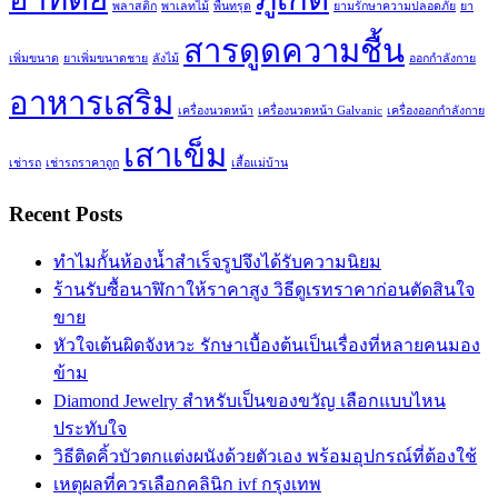
พลาสติก
พาเลทไม้
พื้นทรุด
ยามรักษาความปลอดภัย
ยา
สารดูดความชื้น
เพิ่มขนาด
ยาเพิ่มขนาดชาย
ลังไม้
ออกกำลังกาย
อาหารเสริม
เครื่องนวดหน้า
เครื่องนวดหน้า Galvanic
เครื่องออกกำลังกาย
เสาเข็ม
เช่ารถ
เช่ารถราคาถูก
เสื้อแม่บ้าน
Recent Posts
ทำไมกั้นห้องน้ำสำเร็จรูปจึงได้รับความนิยม
ร้านรับซื้อนาฬิกาให้ราคาสูง วิธีดูเรทราคาก่อนตัดสินใจ
ขาย
หัวใจเต้นผิดจังหวะ รักษาเบื้องต้นเป็นเรื่องที่หลายคนมอง
ข้าม
Diamond Jewelry สำหรับเป็นของขวัญ เลือกแบบไหน
ประทับใจ
วิธีติดคิ้วบัวตกแต่งผนังด้วยตัวเอง พร้อมอุปกรณ์ที่ต้องใช้
เหตุผลที่ควรเลือกคลินิก ivf กรุงเทพ