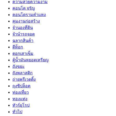
ความสวยความงาม
คอนโด จรัญ
คอนโดรามคำแหง
คุมงานก่อสร้าง
จำนองที่ดิน
จำนำรถจอด
ฉลากสินค้า
ดีท็อก
ตอกเสาเข็ม
ตู้น้ำมันหยอดเหรียญ
ถังขยะ
ถังพลาสติก
ถ่ายพรีเวดดิ้ง
ถุงซิปล็อค
ท่องเที่ยว
ทองแท่ง
ทัวร์ยุโรป
ทั่วไป