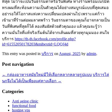
ที่สุด ไม่ว่าจะเป็นวันธรรมดาหรือวันพิเศษ ทางร้านพร้อมเนรมิต
ทรงผมที่สะท้อนความเป็นตัวคุณได้อย่างสมบูรณ์แบบที่สุดเสมอ
อย่ารอให้โอกาสแห่งความเปลี่ยนแปลงผ่านไป เพราะแค่ก้าว
เข้ามาที่ร้านต่อผมลาดพร้าว วันธรรมดาของคุณก็อาจกลายเป็น
วันที่พิเศษที่สุดก็ได้ ลองสัมผัสด้วยตัวคุณเอง แล้วคุณจะรู้ว่า
ความมั่นใจที่แท้จริงเริ่มต้นได้จากเส้นผมที่สวยทุกมุมมอง สนใจ
บริการ
https://th-th.facebook.com/profile.php?
id=61552050178203&mibextid=LQQJ4d
This entry was posted in
บริการ
on
August, 2025
by
admin
.
Post navigation
←
กล่องอาหารสมัยใหม่มีให้เลือกหลากหลายรูปแบบ
บริการไล่
นกจึงไม่ได้เป็นเพียงแค่ทางเลือก
→
Categories
Anti aging clinic
functional food
hosting vps