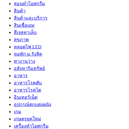
สอนทำไอศกรีม
สินค้า
สินค้าและบริการ
สินเชื่อsme
สีเจลทาเล็บ
สุขภาพ
หลอดไฟ LED
หอพัก ม.รังสิต
หางานว่าง
อสังหาริมทรัพย์
อาหาร
อาหารโรคตับ
อาหารโรคไต
อินเทอร์เน็ต
อุปกรณ์ตกแต่งผนัง
เกม
เกษตรยุคใหม่
เครื่องทำไอศกรีม