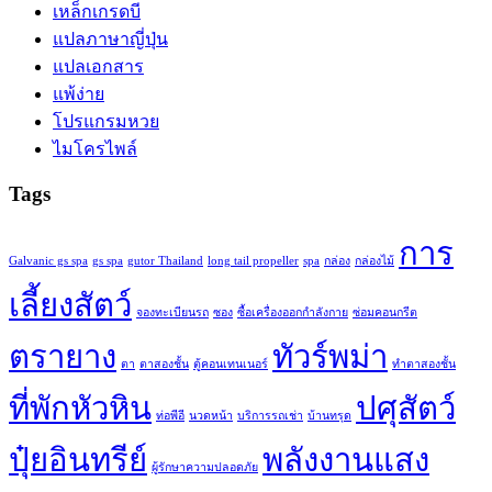
เหล็กเกรดบี
แปลภาษาญี่ปุ่น
แปลเอกสาร
แพ้ง่าย
โปรแกรมหวย
ไมโครไพล์
Tags
การ
Galvanic gs spa
gs spa
gutor Thailand
long tail propeller
spa
กล่อง
กล่องไม้
เลี้ยงสัตว์
จองทะเบียนรถ
ซอง
ซื้อเครื่องออกกำลังกาย
ซ่อมคอนกรีต
ตรายาง
ทัวร์พม่า
ตา
ตาสองชั้น
ตู้คอนเทนเนอร์
ทำตาสองชั้น
ที่พักหัวหิน
ปศุสัตว์
ท่อพีอี
นวดหน้า
บริการรถเช่า
บ้านทรุด
ปุ๋ยอินทรีย์
พลังงานแสง
ผู้รักษาความปลอดภัย