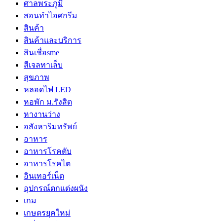
ศาลพระภูมิ
สอนทำไอศกรีม
สินค้า
สินค้าและบริการ
สินเชื่อsme
สีเจลทาเล็บ
สุขภาพ
หลอดไฟ LED
หอพัก ม.รังสิต
หางานว่าง
อสังหาริมทรัพย์
อาหาร
อาหารโรคตับ
อาหารโรคไต
อินเทอร์เน็ต
อุปกรณ์ตกแต่งผนัง
เกม
เกษตรยุคใหม่