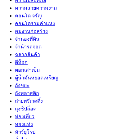
ความปลอดภัย
ความสวยความงาม
คอนโด จรัญ
คอนโดรามคำแหง
คุมงานก่อสร้าง
จำนองที่ดิน
จำนำรถจอด
ฉลากสินค้า
ดีท็อก
ตอกเสาเข็ม
ตู้น้ำมันหยอดเหรียญ
ถังขยะ
ถังพลาสติก
ถ่ายพรีเวดดิ้ง
ถุงซิปล็อค
ท่องเที่ยว
ทองแท่ง
ทัวร์ยุโรป