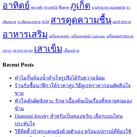
อาทิตย์
ภูเก็ต
พลาสติก
พาเลทไม้
พื้นทรุด
ยามรักษาความปลอดภัย
ยา
สารดูดความชื้น
เพิ่มขนาด
ยาเพิ่มขนาดชาย
ลังไม้
ออกกำลังกาย
อาหารเสริม
เครื่องนวดหน้า
เครื่องนวดหน้า Galvanic
เครื่องออกกำลังกาย
เสาเข็ม
เช่ารถ
เช่ารถราคาถูก
เสื้อแม่บ้าน
Recent Posts
ทำไมกั้นห้องน้ำสำเร็จรูปจึงได้รับความนิยม
ร้านรับซื้อนาฬิกาให้ราคาสูง วิธีดูเรทราคาก่อนตัดสินใจ
ขาย
หัวใจเต้นผิดจังหวะ รักษาเบื้องต้นเป็นเรื่องที่หลายคนมอง
ข้าม
Diamond Jewelry สำหรับเป็นของขวัญ เลือกแบบไหน
ประทับใจ
วิธีติดคิ้วบัวตกแต่งผนังด้วยตัวเอง พร้อมอุปกรณ์ที่ต้องใช้