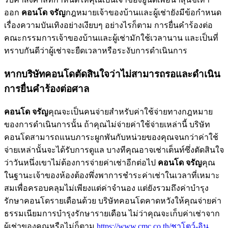
ออก
คอนโด จรัญ
กฎหมายเจ้าของบ้านและผู้เช่ายังมีข้อกำหนด
เรื่องความบันเทิงอย่างเงียบๆ อย่างไรก็ตาม การยื่นคำร้องต่อ
คณะกรรมการเจ้าของบ้านและผู้เช่ามักใช้เวลานาน และเป็นที่
ทราบกันดีว่าผู้เช่าจะยืดเวลาหรือระงับการดำเนินการ
หากบริษัทคอนโดตัดสินใจว่าไม่สามารถรอและดำเนิน
การยื่นคำร้องต่อศาล
คอนโด จรัญ
คุณจะเป็นคนจ่ายสำหรับค่าใช้จ่ายทางกฎหมาย
ของการดำเนินการนั้น ถ้าคุณไม่จ่ายค่าใช้จ่ายเหล่านี้ บริษัท
คอนโดสามารถแนบภาระผูกพันกับหน่วยของคุณจนกว่าค่าใช้
จ่ายเหล่านั้นจะได้รับการดูแล บางทีคุณอาจเช่าเต็นท์ซึ่งตัดสินใจ
ว่าวันหนึ่งเขาไม่ต้องการจ่ายค่าเช่าอีกต่อไป
คอนโด จรัญ
คุณ
ในฐานะเจ้าของห้องต้องพึ่งพาการชำระค่าเช่าในเวลาที่เหมาะ
สมเพื่อครอบคลุมไม่เพียงแต่ค่าจำนอง แต่ยังรวมถึงค่าบำรุง
รักษาคอนโดรายเดือนด้วย บริษัทคอนโดคาดหวังให้คุณจ่ายค่า
ธรรมเนียมการบำรุงรักษารายเดือน ไม่ว่าคุณจะเก็บค่าเช่าจาก
ผู้เช่าของคุณหรือไม่ก็ตาม
https://www.cmc.co.th/ชาโตว์-อิน