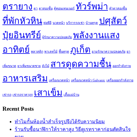
ตรายาง
ทัวร์พม่า
ตา
ตาสองชั้น
ตู้คอนเทนเนอร์
ทำตาสองชั้น
ที่พักหัวหิน
ปศุสัตว์
ท่อพีอี
นวดหน้า
บริการรถเช่า
บ้านทรุด
ปุ๋ยอินทรีย์
พลังงานแสง
ผู้รักษาความปลอดภัย
อาทิตย์
ภูเก็ต
พลาสติก
พาเลทไม้
พื้นทรุด
ยามรักษาความปลอดภัย
ยา
สารดูดความชื้น
เพิ่มขนาด
ยาเพิ่มขนาดชาย
ลังไม้
ออกกำลังกาย
อาหารเสริม
เครื่องนวดหน้า
เครื่องนวดหน้า Galvanic
เครื่องออกกำลังกาย
เสาเข็ม
เช่ารถ
เช่ารถราคาถูก
เสื้อแม่บ้าน
Recent Posts
ทำไมกั้นห้องน้ำสำเร็จรูปจึงได้รับความนิยม
ร้านรับซื้อนาฬิกาให้ราคาสูง วิธีดูเรทราคาก่อนตัดสินใจ
ขาย