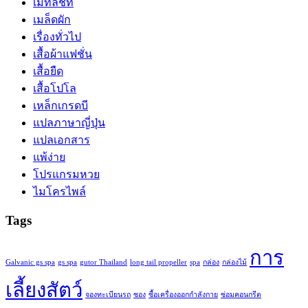
เมทัลชีท
เมล็ดผัก
เรื่องทั่วไป
เสื้อผ้าแฟชั่น
เสื้อยืด
เสื้อโปโล
เหล็กเกรดบี
แปลภาษาญี่ปุ่น
แปลเอกสาร
แพ้ง่าย
โปรแกรมหวย
ไมโครไพล์
Tags
การ
Galvanic gs spa
gs spa
gutor Thailand
long tail propeller
spa
กล่อง
กล่องไม้
เลี้ยงสัตว์
จองทะเบียนรถ
ซอง
ซื้อเครื่องออกกำลังกาย
ซ่อมคอนกรีต