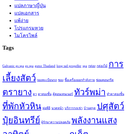
แปลภาษาญี่ปุ่น
แปลเอกสาร
แพ้ง่าย
โปรแกรมหวย
ไมโครไพล์
Tags
การ
Galvanic gs spa
gs spa
gutor Thailand
long tail propeller
spa
กล่อง
กล่องไม้
เลี้ยงสัตว์
จองทะเบียนรถ
ซอง
ซื้อเครื่องออกกำลังกาย
ซ่อมคอนกรีต
ตรายาง
ทัวร์พม่า
ตา
ตาสองชั้น
ตู้คอนเทนเนอร์
ทำตาสองชั้น
ที่พักหัวหิน
ปศุสัตว์
ท่อพีอี
นวดหน้า
บริการรถเช่า
บ้านทรุด
ปุ๋ยอินทรีย์
พลังงานแสง
ผู้รักษาความปลอดภัย