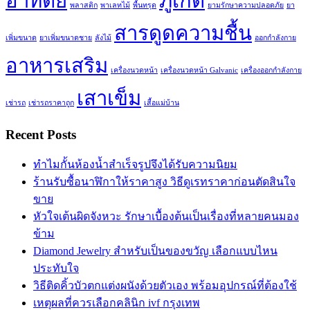
อาทิตย์
ภูเก็ต
พลาสติก
พาเลทไม้
พื้นทรุด
ยามรักษาความปลอดภัย
ยา
สารดูดความชื้น
เพิ่มขนาด
ยาเพิ่มขนาดชาย
ลังไม้
ออกกำลังกาย
อาหารเสริม
เครื่องนวดหน้า
เครื่องนวดหน้า Galvanic
เครื่องออกกำลังกาย
เสาเข็ม
เช่ารถ
เช่ารถราคาถูก
เสื้อแม่บ้าน
Recent Posts
ทำไมกั้นห้องน้ำสำเร็จรูปจึงได้รับความนิยม
ร้านรับซื้อนาฬิกาให้ราคาสูง วิธีดูเรทราคาก่อนตัดสินใจ
ขาย
หัวใจเต้นผิดจังหวะ รักษาเบื้องต้นเป็นเรื่องที่หลายคนมอง
ข้าม
Diamond Jewelry สำหรับเป็นของขวัญ เลือกแบบไหน
ประทับใจ
วิธีติดคิ้วบัวตกแต่งผนังด้วยตัวเอง พร้อมอุปกรณ์ที่ต้องใช้
เหตุผลที่ควรเลือกคลินิก ivf กรุงเทพ