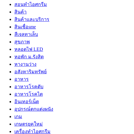
สอนทำไอศกรีม
สินค้า
สินค้าและบริการ
สินเชื่อsme
สีเจลทาเล็บ
สุขภาพ
หลอดไฟ LED
หอพัก ม.รังสิต
หางานว่าง
อสังหาริมทรัพย์
อาหาร
อาหารโรคตับ
อาหารโรคไต
อินเทอร์เน็ต
อุปกรณ์ตกแต่งผนัง
เกม
เกษตรยุคใหม่
เครื่องทำไอศกรีม