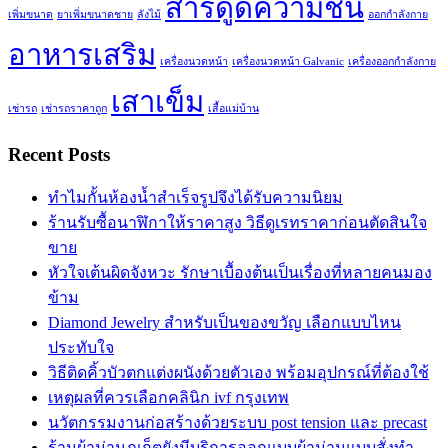
สารดูดความชื้น
เพิ่มขนาด
ยาเพิ่มขนาดชาย
ลังไม้
ออกกำลังกาย
อาหารเสริม
เครื่องนวดหน้า
เครื่องนวดหน้า Galvanic
เครื่องออกกำลังกาย
เสาเข็ม
เช่ารถ
เช่ารถราคาถูก
เสื้อแม่บ้าน
Recent Posts
ทำไมกั้นห้องน้ำสำเร็จรูปจึงได้รับความนิยม
ร้านรับซื้อนาฬิกาให้ราคาสูง วิธีดูเรทราคาก่อนตัดสินใจ
ขาย
หัวใจเต้นผิดจังหวะ รักษาเบื้องต้นเป็นเรื่องที่หลายคนมอง
ข้าม
Diamond Jewelry สำหรับเป็นของขวัญ เลือกแบบไหน
ประทับใจ
วิธีติดคิ้วบัวตกแต่งผนังด้วยตัวเอง พร้อมอุปกรณ์ที่ต้องใช้
เหตุผลที่ควรเลือกคลินิก ivf กรุงเทพ
นวัตกรรมงานก่อสร้างด้วยระบบ post tension และ precast
ร้านผ้าม่านภูเก็ตยังมีบริการออกแบบผ้าม่านแบบสั่งทำ