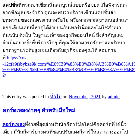
แคปชั่น
ที่พวกเขาเขียนนั้นสมบูรณ์แบบหรือขยะ เมื่อพิจารณา
จากข้อมูลประจำตัว คุณจะพบว่าบริการเขียนแคปชั่นส่ง
บทความของตนตรงเวลาหรือไม่ หรือหากพวกเขาเสนอสำเนา
ลอกเลียนแบบที่หาดูได้ง่ายบนอินเทอร์เน็ตและไม่ใช่สำเนา
ต้นฉบับ ดังนั้น ในฐานะเจ้าของธุรกิจออนไลน์ สิ่งสำคัญและ
จำเป็นอย่างยิ่งที่บริการใดๆ ที่คุณใช้สามารถรักษาและรักษา
มาตรฐานระดับสูงเช่นเดียวกับธุรกิจของคุณได้ สอบถาม
ที่
https://xn-
-12cfa9fsbybze9k.com/%E0%B9%83%E0%B8%AB%E0%B
%E0%B9%81%E0%B8%84%E0%B8%9B%E0%B8%8A%E0%B8
2/
This entry was posted in
ทั่วไป
on
November, 2021
by
admin
.
คอร์ดเพลงง่ายๆ สำหรับมือใหม่
คอร์ดเพลง
ที่ง่ายที่สุดสำหรับนักกีตาร์มือใหม่คือคอร์ดที่ใช้นิ้ว
เดียว มีนักกีตาร์บางคนที่ชอบปรับแต่งกีตาร์ให้แตกต่างออกไป