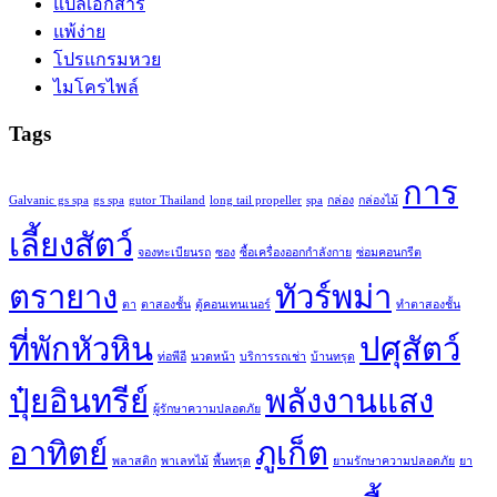
แปลเอกสาร
แพ้ง่าย
โปรแกรมหวย
ไมโครไพล์
Tags
การ
Galvanic gs spa
gs spa
gutor Thailand
long tail propeller
spa
กล่อง
กล่องไม้
เลี้ยงสัตว์
จองทะเบียนรถ
ซอง
ซื้อเครื่องออกกำลังกาย
ซ่อมคอนกรีต
ตรายาง
ทัวร์พม่า
ตา
ตาสองชั้น
ตู้คอนเทนเนอร์
ทำตาสองชั้น
ที่พักหัวหิน
ปศุสัตว์
ท่อพีอี
นวดหน้า
บริการรถเช่า
บ้านทรุด
ปุ๋ยอินทรีย์
พลังงานแสง
ผู้รักษาความปลอดภัย
อาทิตย์
ภูเก็ต
พลาสติก
พาเลทไม้
พื้นทรุด
ยามรักษาความปลอดภัย
ยา