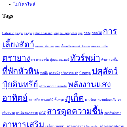
ไมโครไพล์
Tags
การ
Galvanic gs spa
gs spa
gutor Thailand
long tail propeller
spa
กล่อง
กล่องไม้
เลี้ยงสัตว์
จองทะเบียนรถ
ซอง
ซื้อเครื่องออกกำลังกาย
ซ่อมคอนกรีต
ตรายาง
ทัวร์พม่า
ตา
ตาสองชั้น
ตู้คอนเทนเนอร์
ทำตาสองชั้น
ที่พักหัวหิน
ปศุสัตว์
ท่อพีอี
นวดหน้า
บริการรถเช่า
บ้านทรุด
ปุ๋ยอินทรีย์
พลังงานแสง
ผู้รักษาความปลอดภัย
อาทิตย์
ภูเก็ต
พลาสติก
พาเลทไม้
พื้นทรุด
ยามรักษาความปลอดภัย
ยา
สารดูดความชื้น
เพิ่มขนาด
ยาเพิ่มขนาดชาย
ลังไม้
ออกกำลังกาย
อาหารเสริม
เครื่องนวดหน้า
เครื่องนวดหน้า Galvanic
เครื่องออกกำลังกาย