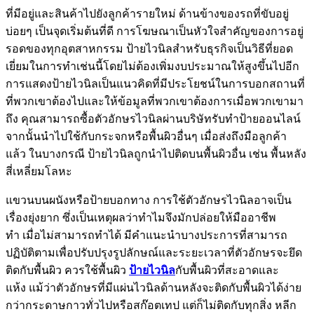
ที่มีอยู่และสินค้าไปยังลูกค้ารายใหม่ ด้านข้างของรถที่ขับอยู่
บ่อยๆ เป็นจุดเริ่มต้นที่ดี การโฆษณาเป็นหัวใจสำคัญของการอยู่
รอดของทุกอุตสาหกรรม ป้ายไวนิลสำหรับธุรกิจเป็นวิธีที่ยอด
เยี่ยมในการทำเช่นนี้โดยไม่ต้องเพิ่มงบประมาณให้สูงขึ้นไปอีก
การแสดงป้ายไวนิลเป็นแนวคิดที่มีประโยชน์ในการบอกสถานที่
ที่พวกเขาต้องไปและให้ข้อมูลที่พวกเขาต้องการเมื่อพวกเขามา
ถึง คุณสามารถซื้อตัวอักษรไวนิลผ่านบริษัทรับทำป้ายออนไลน์
จากนั้นนำไปใช้กับกระจกหรือพื้นผิวอื่นๆ เมื่อส่งถึงมือลูกค้า
แล้ว ในบางกรณี ป้ายไวนิลถูกนำไปติดบนพื้นผิวอื่น เช่น พื้นหลัง
สี่เหลี่ยมโลหะ
แขวนบนผนังหรือป้ายบอกทาง การใช้ตัวอักษรไวนิลอาจเป็น
เรื่องยุ่งยาก ซึ่งเป็นเหตุผลว่าทำไมจึงมักปล่อยให้มืออาชีพ
ทำ เมื่อไม่สามารถทำได้ มีคำแนะนำบางประการที่สามารถ
ปฏิบัติตามเพื่อปรับปรุงรูปลักษณ์และระยะเวลาที่ตัวอักษรจะยึด
ติดกับพื้นผิว ควรใช้พื้นผิว
ป้ายไวนิล
กับพื้นผิวที่สะอาดและ
แห้ง แม้ว่าตัวอักษรที่มีแผ่นไวนิลด้านหลังจะติดกับพื้นผิวได้ง่าย
กว่ากระดาษกาวทั่วไปหรือสก๊อตเทป แต่ก็ไม่ติดกับทุกสิ่ง หลีก