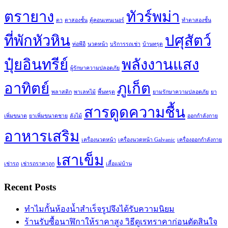
ตรายาง
ทัวร์พม่า
ตา
ตาสองชั้น
ตู้คอนเทนเนอร์
ทำตาสองชั้น
ที่พักหัวหิน
ปศุสัตว์
ท่อพีอี
นวดหน้า
บริการรถเช่า
บ้านทรุด
ปุ๋ยอินทรีย์
พลังงานแสง
ผู้รักษาความปลอดภัย
อาทิตย์
ภูเก็ต
พลาสติก
พาเลทไม้
พื้นทรุด
ยามรักษาความปลอดภัย
ยา
สารดูดความชื้น
เพิ่มขนาด
ยาเพิ่มขนาดชาย
ลังไม้
ออกกำลังกาย
อาหารเสริม
เครื่องนวดหน้า
เครื่องนวดหน้า Galvanic
เครื่องออกกำลังกาย
เสาเข็ม
เช่ารถ
เช่ารถราคาถูก
เสื้อแม่บ้าน
Recent Posts
ทำไมกั้นห้องน้ำสำเร็จรูปจึงได้รับความนิยม
ร้านรับซื้อนาฬิกาให้ราคาสูง วิธีดูเรทราคาก่อนตัดสินใจ