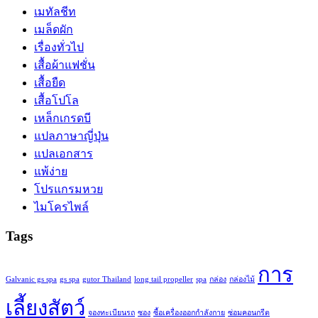
เมทัลชีท
เมล็ดผัก
เรื่องทั่วไป
เสื้อผ้าแฟชั่น
เสื้อยืด
เสื้อโปโล
เหล็กเกรดบี
แปลภาษาญี่ปุ่น
แปลเอกสาร
แพ้ง่าย
โปรแกรมหวย
ไมโครไพล์
Tags
การ
Galvanic gs spa
gs spa
gutor Thailand
long tail propeller
spa
กล่อง
กล่องไม้
เลี้ยงสัตว์
จองทะเบียนรถ
ซอง
ซื้อเครื่องออกกำลังกาย
ซ่อมคอนกรีต