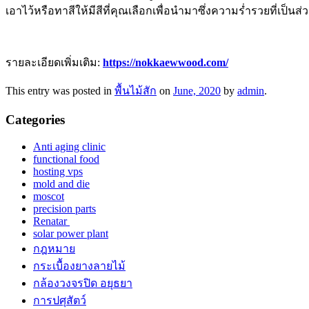
เอาไว้หรือทาสีให้มีสีที่คุณเลือกเพื่อนำมาซึ่งความร่ำรวยที่เป็นส่
รายละเอียดเพิ่มเติม:
https://nokkaewwood.com/
This entry was posted in
พื้นไม้สัก
on
June, 2020
by
admin
.
Categories
Anti aging clinic
functional food
hosting vps
mold and die
moscot
precision parts
Renatar
solar power plant
กฎหมาย
กระเบื้องยางลายไม้
กล้องวงจรปิด อยุธยา
การปศุสัตว์