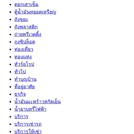
ตอกเสาเข็ม
ตู้น้ำมันหยอดเหรียญ
ถังขยะ
ถังพลาสติก
ถ่ายพรีเวดดิ้ง
ถุงซิปล็อค
ท่องเที่ยว
ทองแท่ง
ทัวร์ยุโรป
ทั่วไป
ทำบุญบ้าน
ที่อยู่อาศัย
ธุรกิจ
น้ำมันมะพร้าวสกัดเย็น
น้ำยาบุหรี่ไฟฟ้า
บริการ
บริการเช่ารถ
บริการให้เช่า