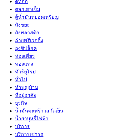
ดีท็อก
ตอกเสาเข็ม
ตู้น้ำมันหยอดเหรียญ
ถังขยะ
ถังพลาสติก
ถ่ายพรีเวดดิ้ง
ถุงซิปล็อค
ท่องเที่ยว
ทองแท่ง
ทัวร์ยุโรป
ทั่วไป
ทำบุญบ้าน
ที่อยู่อาศัย
ธุรกิจ
น้ำมันมะพร้าวสกัดเย็น
น้ำยาบุหรี่ไฟฟ้า
บริการ
บริการเช่ารถ