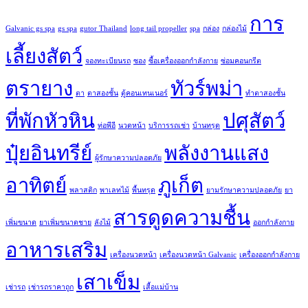
การ
Galvanic gs spa
gs spa
gutor Thailand
long tail propeller
spa
กล่อง
กล่องไม้
เลี้ยงสัตว์
จองทะเบียนรถ
ซอง
ซื้อเครื่องออกกำลังกาย
ซ่อมคอนกรีต
ตรายาง
ทัวร์พม่า
ตา
ตาสองชั้น
ตู้คอนเทนเนอร์
ทำตาสองชั้น
ที่พักหัวหิน
ปศุสัตว์
ท่อพีอี
นวดหน้า
บริการรถเช่า
บ้านทรุด
ปุ๋ยอินทรีย์
พลังงานแสง
ผู้รักษาความปลอดภัย
อาทิตย์
ภูเก็ต
พลาสติก
พาเลทไม้
พื้นทรุด
ยามรักษาความปลอดภัย
ยา
สารดูดความชื้น
เพิ่มขนาด
ยาเพิ่มขนาดชาย
ลังไม้
ออกกำลังกาย
อาหารเสริม
เครื่องนวดหน้า
เครื่องนวดหน้า Galvanic
เครื่องออกกำลังกาย
เสาเข็ม
เช่ารถ
เช่ารถราคาถูก
เสื้อแม่บ้าน