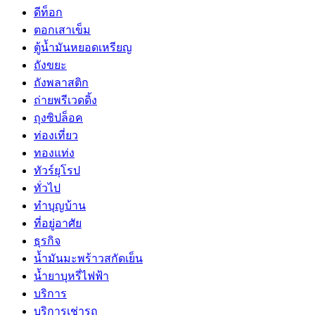
ดีท็อก
ตอกเสาเข็ม
ตู้น้ำมันหยอดเหรียญ
ถังขยะ
ถังพลาสติก
ถ่ายพรีเวดดิ้ง
ถุงซิปล็อค
ท่องเที่ยว
ทองแท่ง
ทัวร์ยุโรป
ทั่วไป
ทำบุญบ้าน
ที่อยู่อาศัย
ธุรกิจ
น้ำมันมะพร้าวสกัดเย็น
น้ำยาบุหรี่ไฟฟ้า
บริการ
บริการเช่ารถ