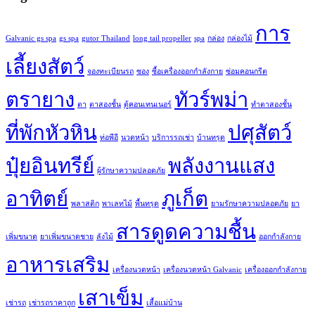
การ
Galvanic gs spa
gs spa
gutor Thailand
long tail propeller
spa
กล่อง
กล่องไม้
เลี้ยงสัตว์
จองทะเบียนรถ
ซอง
ซื้อเครื่องออกกำลังกาย
ซ่อมคอนกรีต
ตรายาง
ทัวร์พม่า
ตา
ตาสองชั้น
ตู้คอนเทนเนอร์
ทำตาสองชั้น
ที่พักหัวหิน
ปศุสัตว์
ท่อพีอี
นวดหน้า
บริการรถเช่า
บ้านทรุด
ปุ๋ยอินทรีย์
พลังงานแสง
ผู้รักษาความปลอดภัย
อาทิตย์
ภูเก็ต
พลาสติก
พาเลทไม้
พื้นทรุด
ยามรักษาความปลอดภัย
ยา
สารดูดความชื้น
เพิ่มขนาด
ยาเพิ่มขนาดชาย
ลังไม้
ออกกำลังกาย
อาหารเสริม
เครื่องนวดหน้า
เครื่องนวดหน้า Galvanic
เครื่องออกกำลังกาย
เสาเข็ม
เช่ารถ
เช่ารถราคาถูก
เสื้อแม่บ้าน