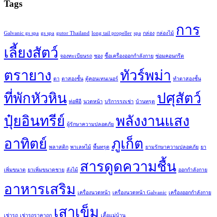
Tags
การ
Galvanic gs spa
gs spa
gutor Thailand
long tail propeller
spa
กล่อง
กล่องไม้
เลี้ยงสัตว์
จองทะเบียนรถ
ซอง
ซื้อเครื่องออกกำลังกาย
ซ่อมคอนกรีต
ตรายาง
ทัวร์พม่า
ตา
ตาสองชั้น
ตู้คอนเทนเนอร์
ทำตาสองชั้น
ที่พักหัวหิน
ปศุสัตว์
ท่อพีอี
นวดหน้า
บริการรถเช่า
บ้านทรุด
ปุ๋ยอินทรีย์
พลังงานแสง
ผู้รักษาความปลอดภัย
อาทิตย์
ภูเก็ต
พลาสติก
พาเลทไม้
พื้นทรุด
ยามรักษาความปลอดภัย
ยา
สารดูดความชื้น
เพิ่มขนาด
ยาเพิ่มขนาดชาย
ลังไม้
ออกกำลังกาย
อาหารเสริม
เครื่องนวดหน้า
เครื่องนวดหน้า Galvanic
เครื่องออกกำลังกาย
เสาเข็ม
เช่ารถ
เช่ารถราคาถูก
เสื้อแม่บ้าน