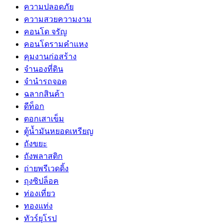
ความปลอดภัย
ความสวยความงาม
คอนโด จรัญ
คอนโดรามคำแหง
คุมงานก่อสร้าง
จำนองที่ดิน
จำนำรถจอด
ฉลากสินค้า
ดีท็อก
ตอกเสาเข็ม
ตู้น้ำมันหยอดเหรียญ
ถังขยะ
ถังพลาสติก
ถ่ายพรีเวดดิ้ง
ถุงซิปล็อค
ท่องเที่ยว
ทองแท่ง
ทัวร์ยุโรป