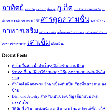
อาทิตย์
ภูเก็ต
พลาสติก
พาเลทไม้
พื้นทรุด
ยามรักษาความปลอดภัย
ยา
สารดูดความชื้น
เพิ่มขนาด
ยาเพิ่มขนาดชาย
ลังไม้
ออกกำลังกาย
อาหารเสริม
เครื่องนวดหน้า
เครื่องนวดหน้า Galvanic
เครื่องออกกำลังกาย
เสาเข็ม
เช่ารถ
เช่ารถราคาถูก
เสื้อแม่บ้าน
Recent Posts
ทำไมกั้นห้องน้ำสำเร็จรูปจึงได้รับความนิยม
ร้านรับซื้อนาฬิกาให้ราคาสูง วิธีดูเรทราคาก่อนตัดสินใจ
ขาย
หัวใจเต้นผิดจังหวะ รักษาเบื้องต้นเป็นเรื่องที่หลายคนมอง
ข้าม
Diamond Jewelry สำหรับเป็นของขวัญ เลือกแบบไหน
ประทับใจ
วิธีติดคิ้วบัวตกแต่งผนังด้วยตัวเอง พร้อมอุปกรณ์ที่ต้องใช้