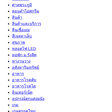
ศาลพระภูมิ
สอนทำไอศกรีม
สินค้า
สินค้าและบริการ
สินเชื่อsme
สีเจลทาเล็บ
สุขภาพ
หลอดไฟ LED
หอพัก ม.รังสิต
หางานว่าง
อสังหาริมทรัพย์
อาหาร
อาหารโรคตับ
อาหารโรคไต
อินเทอร์เน็ต
อุปกรณ์ตกแต่งผนัง
เกม
เกษตรยุคใหม่