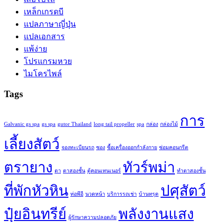
เหล็กเกรดบี
แปลภาษาญี่ปุ่น
แปลเอกสาร
แพ้ง่าย
โปรแกรมหวย
ไมโครไพล์
Tags
การ
Galvanic gs spa
gs spa
gutor Thailand
long tail propeller
spa
กล่อง
กล่องไม้
เลี้ยงสัตว์
จองทะเบียนรถ
ซอง
ซื้อเครื่องออกกำลังกาย
ซ่อมคอนกรีต
ตรายาง
ทัวร์พม่า
ตา
ตาสองชั้น
ตู้คอนเทนเนอร์
ทำตาสองชั้น
ที่พักหัวหิน
ปศุสัตว์
ท่อพีอี
นวดหน้า
บริการรถเช่า
บ้านทรุด
ปุ๋ยอินทรีย์
พลังงานแสง
ผู้รักษาความปลอดภัย