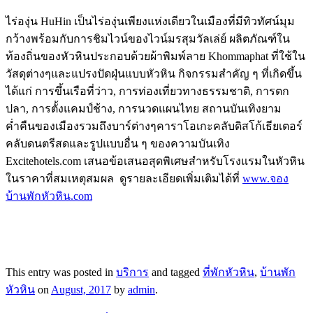
ไร่องุ่น HuHin เป็นไร่องุ่นเพียงแห่งเดียวในเมืองที่มีทิวทัศน์มุม
กว้างพร้อมกับการชิมไวน์ของไวน์มรสุมวัลเล่ย์ ผลิตภัณฑ์ใน
ท้องถิ่นของหัวหินประกอบด้วยผ้าพิมพ์ลาย Khommaphat ที่ใช้ใน
วัสดุต่างๆและแปรงปัดฝุ่นแบบหัวหิน กิจกรรมสำคัญ ๆ ที่เกิดขึ้น
ได้แก่ การขึ้นเรือที่ว่าว, การท่องเที่ยวทางธรรมชาติ, การตก
ปลา, การตั้งแคมป์ช้าง, การนวดแผนไทย สถานบันเทิงยาม
ค่ำคืนของเมืองรวมถึงบาร์ต่างๆคาราโอเกะคลับดิสโก้เธียเตอร์
คลับดนตรีสดและรูปแบบอื่น ๆ ของความบันเทิง
Excitehotels.com เสนอข้อเสนอสุดพิเศษสำหรับโรงแรมในหัวหิน
ในราคาที่สมเหตุสมผล ดูรายละเอียดเพิ่มเติมได้ที่
www.จอง
บ้านพักหัวหิน.com
This entry was posted in
บริการ
and tagged
ที่พักหัวหิน
,
บ้านพัก
หัวหิน
on
August, 2017
by
admin
.