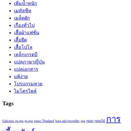
เพิ่มน้ำหนัก
เมทัลชีท
เมล็ดผัก
เรื่องทั่วไป
เสื้อผ้าแฟชั่น
เสื้อยืด
เสื้อโปโล
เหล็กเกรดบี
แปลภาษาญี่ปุ่น
แปลเอกสาร
แพ้ง่าย
โปรแกรมหวย
ไมโครไพล์
Tags
การ
Galvanic gs spa
gs spa
gutor Thailand
long tail propeller
spa
กล่อง
กล่องไม้