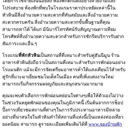
โดยการใช้จ่ายเงินน้อยลง ห้องพักตกแต่งอย่างสวยงามและ
โปร่งสบาย ห้องพักที่พบในโรงแรมราคาประหยัดเหล่านี้ใน
หัวหินมีสิ่งอำนวยความสะดวกที่ทันสมัยและสิ่งอำนวยความ
สะดวกครบครัน สิ่งอำนวยความสะดวกขั้นพื้นฐานที่คุณ
สามารถหาได้ ได้แก่ มินิบาร์โทรทัศน์รับสัญญาณดาวเทียม
โทรศัพท์สิ่งอำนวยความสะดวกสำหรับการซักรีดบริการรับฝาก
สัมภาระและอื่น ๆ
โรงแรม
ที่พักหัวหิน
เป็นสถานที่ที่เหมาะสำหรับคู่ฮันนีมูน ร้าน
อาหารหัวหินยังถือว่าเป็นสถานที่เหมาะสำหรับการพักผ่อนอย่าง
โรแมนติก แม้จะมีการจัดเตรียมอาหารค่ำใต้แสงเทียนไว้สำหรับ
คู่รักที่แวะมาเยี่ยมชมโมเต็ลในเมือง คนที่เพิ่งแต่งงานใหม่
สามารถเริ่มกิจกรรมผจญภัยและสนุกสนานมากมาย
คุณจะพบตัวเลือกการพักผ่อนหย่อนใจต่างๆเพื่อให้ตัวเองไม่ว่าง
ในช่วงวันหยุดพักผ่อนของคุณในภูมิภาคนี้ เริ่มต้นจากการช็อป
ปิ้งการเที่ยวชมสถานที่ต่างๆในการรับประทานอาหารมีหลาย
อย่างที่น่าสนใจในหัวหินทำให้สถานที่แห่งนี้เป็นแหล่งท่องเที่ยว
ยอดนิยม สามารถ ดูรายละเอียดเพิ่มเติมได้ที่
www.จองบ้านพัก