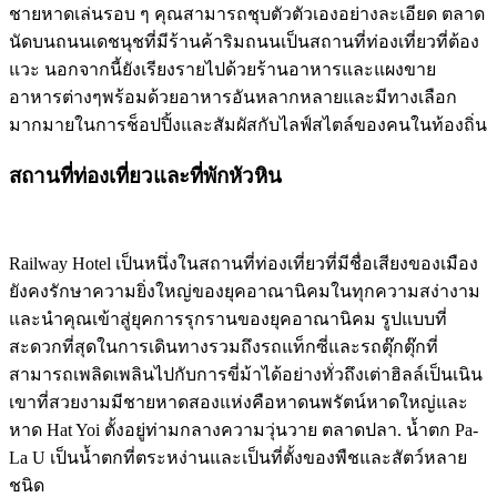
ชายหาดเล่นรอบ ๆ คุณสามารถชุบตัวตัวเองอย่างละเอียด ตลาด
นัดบนถนนเดชนุชที่มีร้านค้าริมถนนเป็นสถานที่ท่องเที่ยวที่ต้อง
แวะ นอกจากนี้ยังเรียงรายไปด้วยร้านอาหารและแผงขาย
อาหารต่างๆพร้อมด้วยอาหารอันหลากหลายและมีทางเลือก
มากมายในการช็อปปิ้งและสัมผัสกับไลฟ์สไตล์ของคนในท้องถิ่น
สถานที่ท่องเที่ยวและที่พักหัวหิน
Railway Hotel เป็นหนึ่งในสถานที่ท่องเที่ยวที่มีชื่อเสียงของเมือง
ยังคงรักษาความยิ่งใหญ่ของยุคอาณานิคมในทุกความสง่างาม
และนำคุณเข้าสู่ยุคการรุกรานของยุคอาณานิคม รูปแบบที่
สะดวกที่สุดในการเดินทางรวมถึงรถแท็กซี่และรถตุ๊กตุ๊กที่
สามารถเพลิดเพลินไปกับการขี่ม้าได้อย่างทั่วถึงเต่าฮิลล์เป็นเนิน
เขาที่สวยงามมีชายหาดสองแห่งคือหาดนพรัตน์หาดใหญ่และ
หาด Hat Yoi ตั้งอยู่ท่ามกลางความวุ่นวาย ตลาดปลา. น้ำตก Pa-
La U เป็นน้ำตกที่ตระหง่านและเป็นที่ตั้งของพืชและสัตว์หลาย
ชนิด