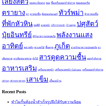
เลี้ยงสัตว์
จองทะเบียนรถ
ซอง
ซื้อเครื่องออกกำลังกาย
ซ่อมคอนกรีต
ตรายาง
ทัวร์พม่า
ตา
ตาสองชั้น
ตู้คอนเทนเนอร์
ทำตาสองชั้น
ที่พักหัวหิน
ปศุสัตว์
ท่อพีอี
นวดหน้า
บริการรถเช่า
บ้านทรุด
ปุ๋ยอินทรีย์
พลังงานแสง
ผู้รักษาความปลอดภัย
อาทิตย์
ภูเก็ต
พลาสติก
พาเลทไม้
พื้นทรุด
ยามรักษาความปลอดภัย
ยา
สารดูดความชื้น
เพิ่มขนาด
ยาเพิ่มขนาดชาย
ลังไม้
ออกกำลังกาย
อาหารเสริม
เครื่องนวดหน้า
เครื่องนวดหน้า Galvanic
เครื่องออกกำลังกาย
เสาเข็ม
เช่ารถ
เช่ารถราคาถูก
เสื้อแม่บ้าน
Recent Posts
ทำไมกั้นห้องน้ำสำเร็จรูปจึงได้รับความนิยม