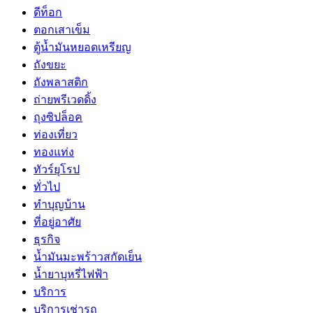
ดีท็อก
ตอกเสาเข็ม
ตู้น้ำมันหยอดเหรียญ
ถังขยะ
ถังพลาสติก
ถ่ายพรีเวดดิ้ง
ถุงซิปล็อค
ท่องเที่ยว
ทองแท่ง
ทัวร์ยุโรป
ทั่วไป
ทำบุญบ้าน
ที่อยู่อาศัย
ธุรกิจ
น้ำมันมะพร้าวสกัดเย็น
น้ำยาบุหรี่ไฟฟ้า
บริการ
บริการเช่ารถ