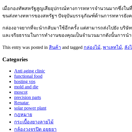
เมื่อกองทัพสหรัฐสูญเสียอุปกรณ์ทางการทหารจำนวนมากซึ่งในที
ขนส่งทางทหารของสหรัฐฯ ปัจจุบันบรรจุภัณฑ์ด้านการทหารยังคงม
กล่องอาจยากที่จะนำกลับมาใช้อีกครั้ง แต่สามารถส่งไปยัง บริษัท 
และจริยธรรมในการทำงานของคุณเป็นจำนวนมากดังนั้นการนำธุรกิ
This entry was posted in
สินค้า
and tagged
กล่องไม้
,
พาเลทไม้
,
ลังไ
Categories
Anti aging clinic
functional food
hosting vps
mold and die
moscot
precision parts
Renatar
solar power plant
กฎหมาย
กระเบื้องยางลายไม้
กล้องวงจรปิด อยุธยา